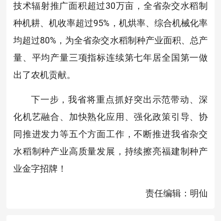
技术辐射推广面积超过30万亩，全省杂交水稻制
种机耕、机收率超过95%，机烘率、综合机械化率
均超过80%，为全省杂交水稻制种产业面积、总产
量、平均产量三项指标连续第七年居全国第一做
出了农机贡献。
下一步，我省将重点抓好突出示范带动、深
化机艺融合、加快熟化应用、强化政策引导、协
同推进发力等五个方面工作，不断推进我省杂交
水稻制种产业高质量发展，持续擦亮福建制种产
业金字招牌！
责任编辑：明仙