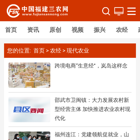
首页
资讯
原创
视频
振兴
农经
您的位置:
首页
>
农经
>
现代农业
跨境电商“生意经”，岚岛这样念
邵武市卫闽镇：大力发展农村新
型经营主体 加快推进农业农村现
代化
福州连江：党建领航促就业，山