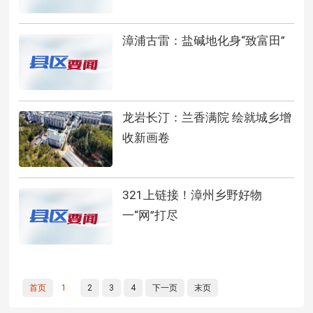
漳浦古雷：盐碱地化身“致富田”
龙岩长汀：兰香满院 绘就城乡增
收新画卷
321上链接！漳州乡野好物
一“网”打尽
首页
1
2
3
4
下一页
末页