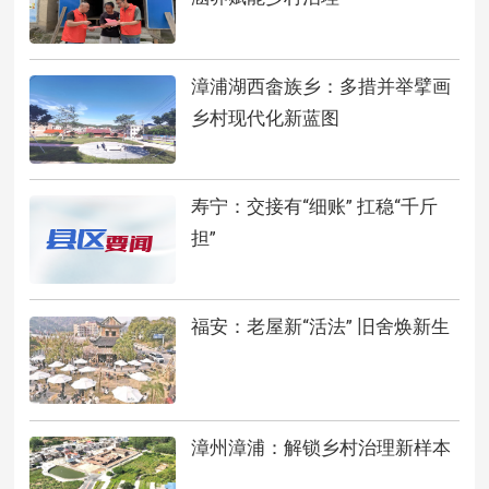
漳浦湖西畲族乡：多措并举擘画
乡村现代化新蓝图
寿宁：交接有“细账” 扛稳“千斤
担”
福安：老屋新“活法” 旧舍焕新生
漳州漳浦：解锁乡村治理新样本