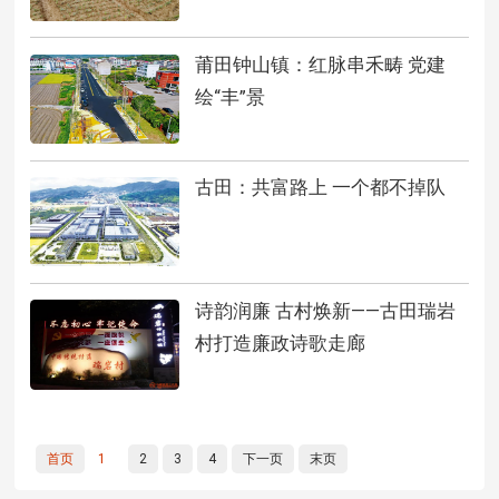
莆田钟山镇：红脉串禾畴 党建
绘“丰”景
古田：共富路上 一个都不掉队
诗韵润廉 古村焕新——古田瑞岩
村打造廉政诗歌走廊
首页
1
2
3
4
下一页
末页