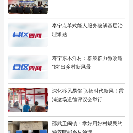
泰宁点单式能人服务破解基层治
理难题
寿宁东木洋村：群策群力微改造
“绣”出乡村新风景
深化移风易俗 弘扬时代新风！霞
浦这场道德评议会举行
邵武卫闽镇：学好用好村规民约
涵养赋能乡村治理