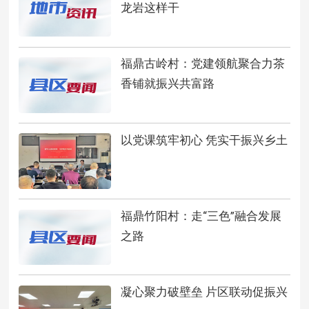
龙岩这样干
福鼎古岭村：党建领航聚合力茶
香铺就振兴共富路
以党课筑牢初心 凭实干振兴乡土
福鼎竹阳村：走“三色”融合发展
之路
凝心聚力破壁垒 片区联动促振兴