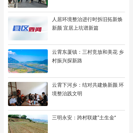
人居环境整治进行时拆旧拓新焕
新颜 宜居上坑谱新篇
云霄东厦镇：三村竞放和美花 乡
村振兴探新路
云霄下河乡：结对共建焕新颜 环
境整治践文明
三明永安：跨村联建“土生金”