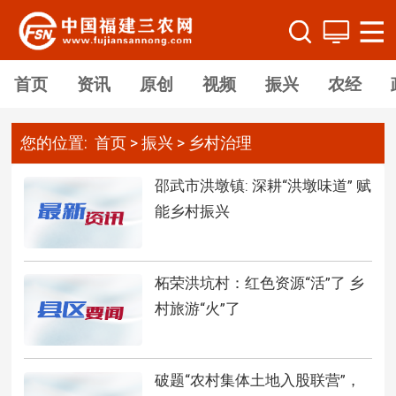
首页
资讯
原创
视频
振兴
农经
您的位置:
首页
>
振兴
>
乡村治理
邵武市洪墩镇: 深耕“洪墩味道” 赋
能乡村振兴
柘荣洪坑村：红色资源“活”了 乡
村旅游“火”了
破题“农村集体土地入股联营”，