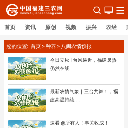
首页
资讯
原创
视频
振兴
农经
您的位置:
首页
>
种养
>
八闽农情预报
今日立秋 | 台风逼近，福建暑热
仍然在线
最新农情气象｜三台共舞！，福
建高温持续……
速看 @所有人！事关收成！