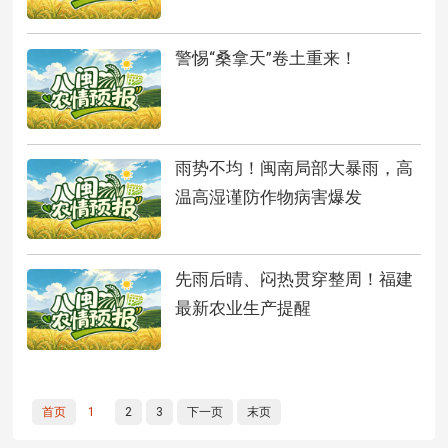
警惕“桑拿天”卷土重来！
雨势不均！闽南局部大暴雨，高
温高湿谨防作物病害爆发
先雨后晴、闷热贯穿整周！福建
最新农业生产提醒
首页
1
2
3
下一页
末页