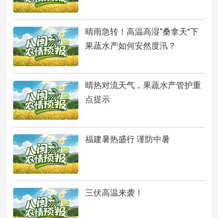
晴雨急转！高温高湿“桑拿天”下
果蔬水产如何安然度汛？
晴热对流天气，果蔬水产管护重
点提示
福建暑热盛行 谨防中暑
三伏高温来袭！