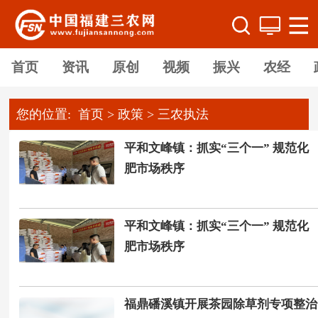
首页
资讯
原创
视频
振兴
农经
您的位置:
首页
>
政策
>
三农执法
平和文峰镇：抓实“三个一” 规范化
肥市场秩序
平和文峰镇：抓实“三个一” 规范化
肥市场秩序
福鼎磻溪镇开展茶园除草剂专项整治