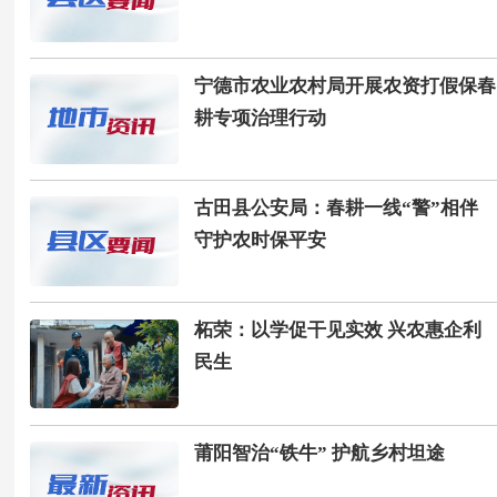
宁德市农业农村局开展农资打假保春
耕专项治理行动
古田县公安局：春耕一线“警”相伴
守护农时保平安
柘荣：以学促干见实效 兴农惠企利
民生
莆阳智治“铁牛” 护航乡村坦途