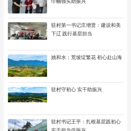
巾帼领头助振兴
驻村第一书记庄增贤：建设和美
下辽 践行基层担当
姚和水：荒坡绽繁花 初心赴山海
驻村守初心 实干助振兴
驻村书记王平：扎根基层践初心
实干担当促振兴