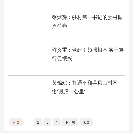
张炳辉：驻村第一书记的乡村振
兴答卷
许义重：党建引领强根基 实干笃
行促振兴
黄锦斌：打通平和县凤山村网
络“最后一公里”
首页
1
2
3
4
下一页
末页