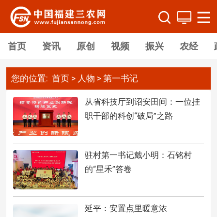
首页
资讯
原创
视频
振兴
农经
您的位置:
首页
>
人物
>
第一书记
从省科技厅到诏安田间：一位挂
职干部的科创“破局”之路
驻村第一书记戴小明：石铭村
的“星禾”答卷
延平：安置点里暖意浓