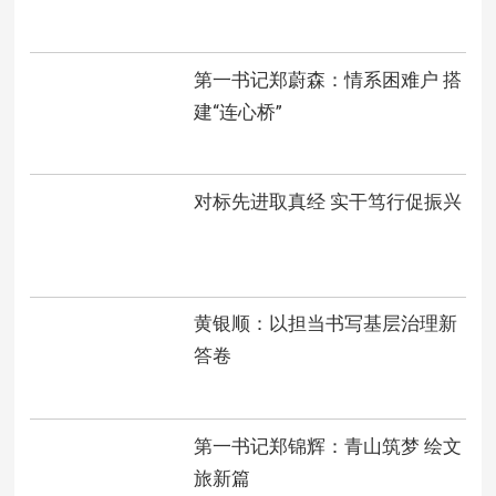
第一书记郑蔚森：情系困难户 搭
建“连心桥”
对标先进取真经 实干笃行促振兴
黄银顺：以担当书写基层治理新
答卷
第一书记郑锦辉：青山筑梦 绘文
旅新篇