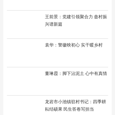
王前景：党建引领聚合力 畲村振
兴谱新篇
袁华：警徽映初心 实干暖乡村
董琳霞：脚下沾泥土 心中有真情
龙岩市小池镇驻村书记：四季耕
耘结硕果 民生答卷写担当