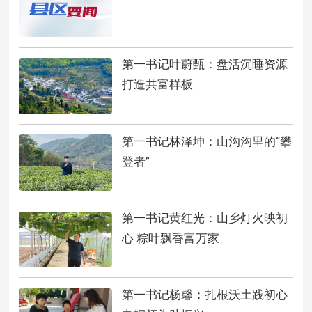
第一书记叶蔚甄：盘活沉睡资源
打造共富样板
第一书记林泽坤：山沟沟里的“攀
登者”
第一书记黄红光：山乡灯火映初
心 粽叶飘香富万家
第一书记杨馨：扎根沃土践初心