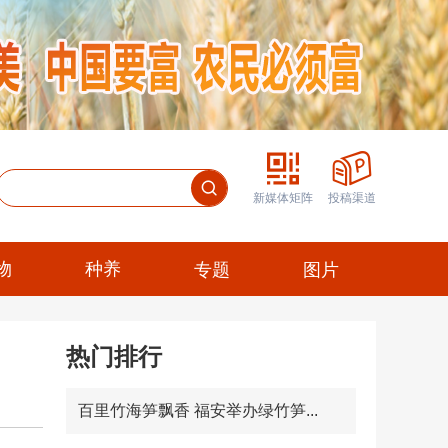
新媒体矩阵
投稿渠道
物
种养
专题
图片
热门排行
百里竹海笋飘香 福安举办绿竹笋...