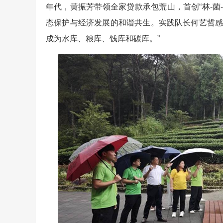
年代，黄振芳带领全家贷款承包荒山，首创“林-菌
态保护与经济发展的和谐共生。实践队长何艺哲感
成为水库、粮库、钱库和碳库。”