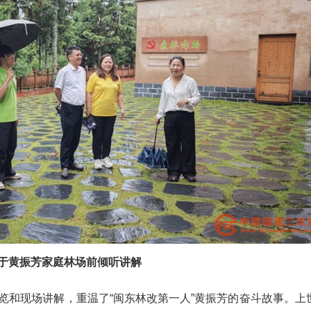
于黄振芳家庭林场前倾听讲解
和现场讲解，重温了“闽东林改第一人”黄振芳的奋斗故事。上世