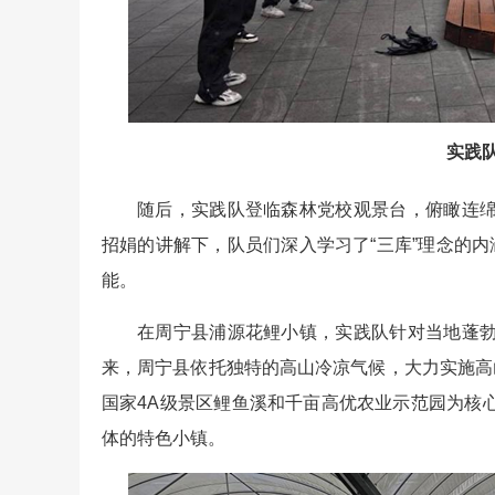
实践
随后，实践队登临森林党校观景台，俯瞰连
招娟的讲解下，队员们深入学习了“三库”理念的内涵
能。
在周宁县浦源花鲤小镇，实践队针对当地蓬
来，周宁县依托独特的高山冷凉气候，大力实施高
国家4A级景区鲤鱼溪和千亩高优农业示范园为核
体的特色小镇。