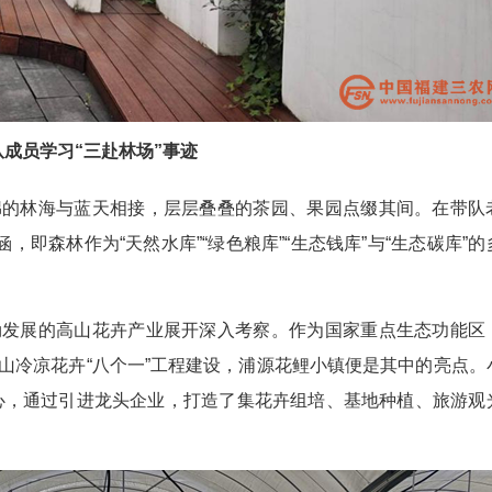
队成员学习“三赴林场”事迹
绵的林海与蓝天相接，层层叠叠的茶园、果园点缀其间。在带队
，即森林作为“天然水库”“绿色粮库”“生态钱库”与“生态碳库”的
勃发展的高山花卉产业展开深入考察。作为国家重点生态功能区
山冷凉花卉“八个一”工程建设，浦源花鲤小镇便是其中的亮点。
心，通过引进龙头企业，打造了集花卉组培、基地种植、旅游观