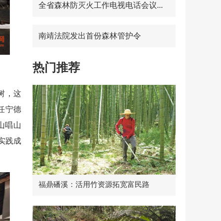
全省森林防灭火工作电视电话会议...
南靖法院发出首份森林管护令
热门推荐
树，这
任宁德
山唱山
实践成
福鼎磻溪：活用竹资源拓宽富民路