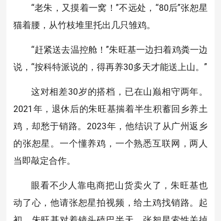
“老朱，又摸着一窝！”不远处，“80后”张恕星
猫着腰，从竹枝堆里托出几只雏鸡。
“赶紧送去温控舱！”朱旺基一边扫着鸡粪一边
说，“按科特派说的，得再养30多天才能送上山。”
这对相差30岁的搭档，已在山巅相守两年。
2021年，退休后的朱旺基揣着半生积蓄回乡养土
鸡，却愁于销路。2023年，他结识了从广州返乡
的张恕星。一个懂养鸡，一个熟悉互联网，两人
当即敲定合作。
眼看不少人靠电商把山货卖火了，朱旺基也
动了心，他请张恕星拍视频，给土鸡找销路。起
初，朱旺基对着镜头磕巴半天，张恕星索性关掉