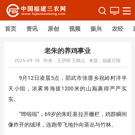
首页
资讯
原创
视频
振兴
农经
老朱的养鸡事业
2025-09-18 作者：王玥明 王晓云 来源：福建日报
9月12日凌晨5点，邵武市张厝乡祝岭村洋半
天小组，浓雾将海拔1200米的山巅裹得严严实
实。
“哗啦啦”，69岁的朱旺基拉开栅栏，鸡群瞬间
像炸开的绒球，连跑带飞地扑向茶丛与竹林。