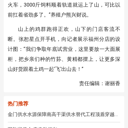
火车，3000斤饲料顺着轨道就运上了山，可比以
前扛着省劲多了。”养殖户熊兴财说。
山上的鸡群跑得正欢，山下的门店客流不
断。张恕星点开手机，向记者展示福州分店的设
计图：“我们争取年底试营业，这里要放一大面展
柜，把乡亲们种的竹荪、黄精都摆上，让更多深
山好货跟着土鸡一起‘飞’出山去！”
责任编辑：谢丽香
热门推荐
金门供水水源保障南高干渠供水替代工程顶盾穿越...