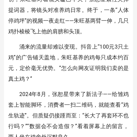
提词器，将镜头对准养鸡日常。终于，一条“人体
停鸡坪”的视频一夜走红——朱旺基两臂一伸，几只
鸡扑棱棱飞上他的肩膀和头顶。
涌来的流量却难以变现。抖音上“100元3只土
鸡”的广告铺天盖地，朱旺基养的鸡每只成本约百
元，定价毫无优势。“怎么向网友证明我们卖的是
真土鸡？”
2024年8月，张恕星带来了新法子——给雏鸡
套上智能脚环，消费者一扫二维码，就能查看“鸡
生轨迹”。但质疑仍接踵而至：“长大了再套环不也
行吗？”“数据会不会造假？”看着屏幕上的留言，
两人坐在鸡舍外沉默良久。