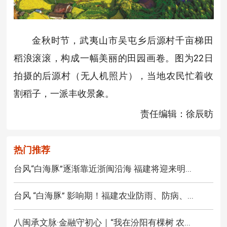
金秋时节，武夷山市吴屯乡后源村千亩梯田
稻浪滚滚，构成一幅美丽的田园画卷。图为22日
拍摄的后源村（无人机照片），当地农民忙着收
割稻子，一派丰收景象。
责任编辑：徐辰昉
热门推荐
台风“白海豚”逐渐靠近浙闽沿海 福建将迎来明...
台风 “白海豚” 影响期！福建农业防雨、防病、...
八闽承文脉·金融守初心｜“我在汾阳有棵树 农...