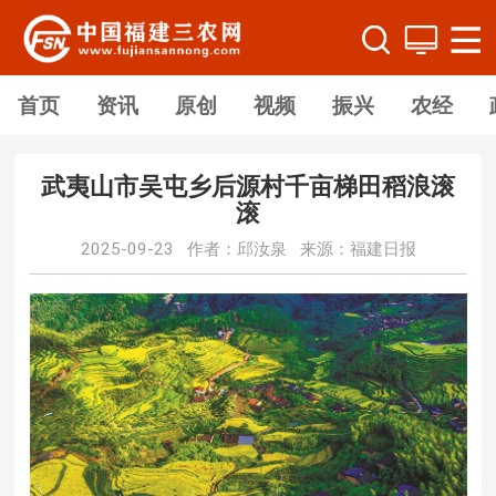
首页
资讯
原创
视频
振兴
农经
武夷山市吴屯乡后源村千亩梯田稻浪滚
滚
2025-09-23 作者：邱汝泉 来源：福建日报