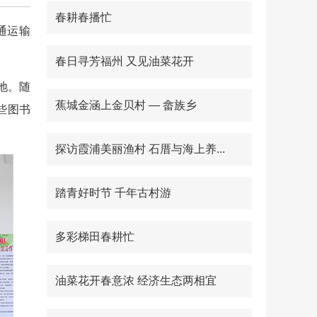
春耕春播忙
通运输
春日寻芳福州 又见油菜花开
地。随
蕉城金涵上金贝村 — 畲族乡
些图书
探访霞浦美丽渔村 石厝与海上养...
踏青好时节 千年古村游
多彩梯田春耕忙
油菜花开春意浓 经济生态两相宜