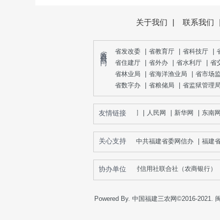
关于我们
|
联系我们
省 政 府 部 门
省发改委
|
省教育厅
|
省科技厅
|
省住建厅
|
省外办
|
省水利厅
|
省
省林业局
|
省海洋渔业局
|
省市场
省数字办
|
省粮储局
|
省监狱管理
友情链接
农视网
|
人民网
|
新华网
|
东南网
|
关心支持
中共福建省委网信办
|
福建
协办单位
省农村信用社联合社（农商银行）
|
Powered By. 中国福建三农网©2016-2021.
闽