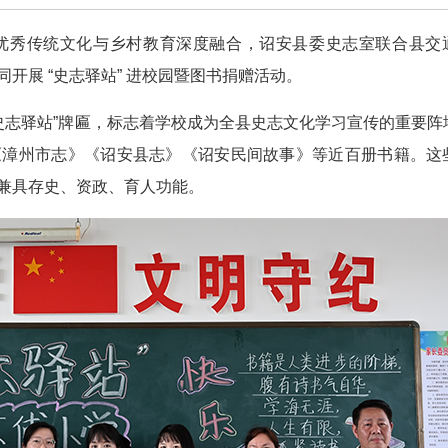
方优秀传统文化与乡村教育深度融合，诏安县委史志室联合县交
开展 “史志驿站” 进校园暨图书捐赠活动。
史志驿站”牌匾，标志着学校成为全县史志文化学习宣传的重要阵
《漳州市志》《诏安县志》《诏安民间故事》等近百册书籍。这
兼具存史、资政、育人功能。