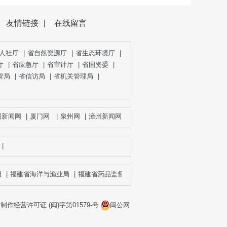
友情链接
|
在线留言
人社厅
|
省自然资源厅
|
省生态环境厅
|
厅
|
省应急厅
|
省审计厅
|
省国资委
|
管局
|
省信访局
|
省机关管理局
|
闻网
|
厦门网
|
泉州网
|
漳州新闻网
|
宁德网
|
三明网
|
莆田新闻网
|
闽
|
福建省海洋与渔业局
|
福建省药品监督管理局
|
福建省粮食局
|
作经营许可证 (闽)字第01579-号
闽公网