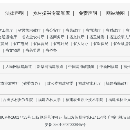
|
法律声明
|
乡村振兴专家智库
|
免责声明
|
网站地图
|
省工信厅
|
省民族宗教厅
|
省公安厅
|
省民政厅
|
省司法厅
|
省财政厅
|
省
交通运输厅
|
省农业农村厅
|
省商务厅
|
省文旅厅
|
省卫健委
|
省退役军人
监管局
|
省广电局
|
省体育局
|
省统计局
|
省人防办
|
省医保局
|
省金融监
局
|
省文物局
|
省药监局
|
省侨办
|
人民网福建频道
|
新华网福建频道
|
中国网海峡频道
|
中新网福建
|
福州新
省农业农村厅（省委农办）
|
致公党福建省委
|
福建省水利厅
|
福建省民政厅
古田乡村振兴学院
|
福建农林大学
|
福建农业职业技术学院
|
福建省林业局
|
ICP备16017733号
出版物经营许可证 新出发闽批字第FZ4154号 广播电视节目制
安备 35010202000845号