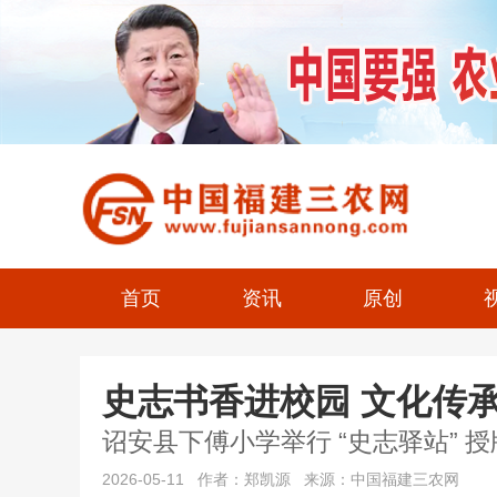
首页
资讯
原创
史志书香进校园 文化传
诏安县下傅小学举行 “史志驿站” 
2026-05-11 作者：郑凯源 来源：中国福建三农网