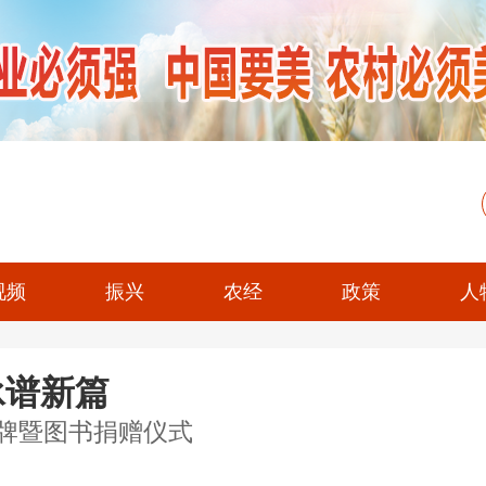
视频
振兴
农经
政策
人
承谱新篇
授牌暨图书捐赠仪式