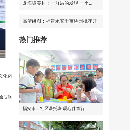
龙海埭美村：一群厝的发现 一个...
高清组图：福建永安千亩桃园桃花开
热门推荐
文化内
徐辰昉
福安市：社区暑托班 暖心伴童行