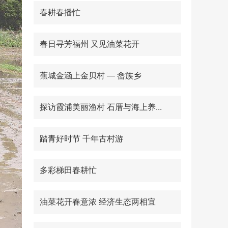
春耕春播忙
春日寻芳福州 又见油菜花开
蕉城金涵上金贝村 — 畲族乡
探访霞浦美丽渔村 石厝与海上养...
踏青好时节 千年古村游
多彩梯田春耕忙
油菜花开春意浓 经济生态两相宜