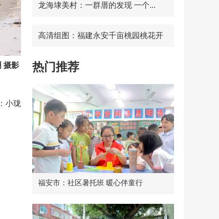
龙海埭美村：一群厝的发现 一个...
高清组图：福建永安千亩桃园桃花开
热门推荐
 摄影
：小珑
福安市：社区暑托班 暖心伴童行