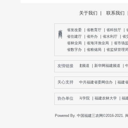
关于我们
|
联系我们
省 政 府 部 门
省发改委
|
省教育厅
|
省科技厅
|
省住建厅
|
省外办
|
省水利厅
|
省
省林业局
|
省海洋渔业局
|
省市场
省数字办
|
省粮储局
|
省监狱管理
友情链接
人民网福建频道
|
新华网福建频道
|
中国
关心支持
中共福建省委网信办
|
福建
古田乡村振兴学院
协办单位
|
福建农林大学
|
福建农
Powered By. 中国福建三农网©2016-2021.
闽