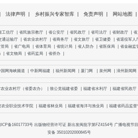
|
法律声明
|
乡村振兴专家智库
|
免责声明
|
网站地图
|
省工信厅
|
省民族宗教厅
|
省公安厅
|
省民政厅
|
省司法厅
|
省财政厅
|
省
交通运输厅
|
省农业农村厅
|
省商务厅
|
省文旅厅
|
省卫健委
|
省退役军人
监管局
|
省广电局
|
省体育局
|
省统计局
|
省人防办
|
省医保局
|
省金融监
局
|
省文物局
|
省药监局
|
省侨办
|
网海峡频道
|
中新网福建
|
福州新闻网
|
厦门网
|
泉州网
|
漳州新闻网
|
省农业农村厅（省委农办）
|
致公党福建省委
|
福建省水利厅
|
福建省民政厅
业职业技术学院
|
福建省林业局
|
福建省海洋与渔业局
|
福建省药品监督管
ICP备16017733号
出版物经营许可证 新出发闽批字第FZ4154号 广播电视节目制
安备 35010202000845号