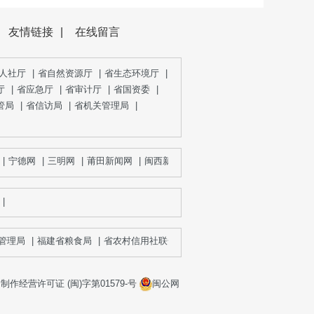
友情链接
|
在线留言
人社厅
|
省自然资源厅
|
省生态环境厅
|
厅
|
省应急厅
|
省审计厅
|
省国资委
|
管局
|
省信访局
|
省机关管理局
|
宁德网
|
三明网
|
莆田新闻网
|
闽西新闻网
|
大武夷新闻网
|
福建消费网
|
|
理局
|
福建省粮食局
|
省农村信用社联合社（农商银行）
|
作经营许可证 (闽)字第01579-号
闽公网