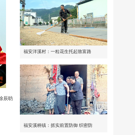
福安洋溪村：一粒花生托起致富路
徐辰昉
福安溪柄镇：抓实前置防御 织密防