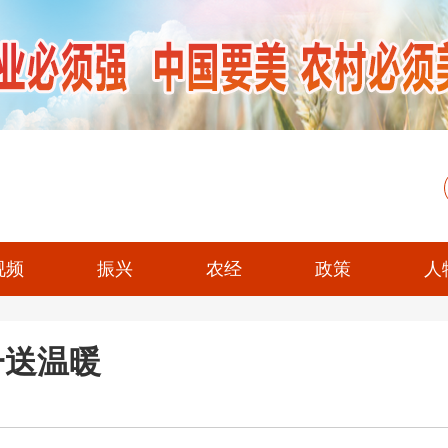
视频
振兴
农经
政策
人
一送温暖