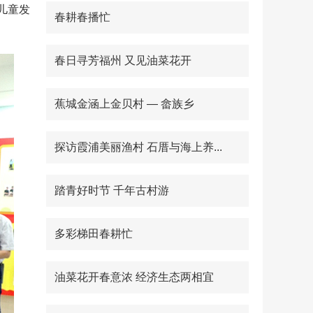
儿童发
春耕春播忙
春日寻芳福州 又见油菜花开
蕉城金涵上金贝村 — 畲族乡
探访霞浦美丽渔村 石厝与海上养...
踏青好时节 千年古村游
多彩梯田春耕忙
油菜花开春意浓 经济生态两相宜