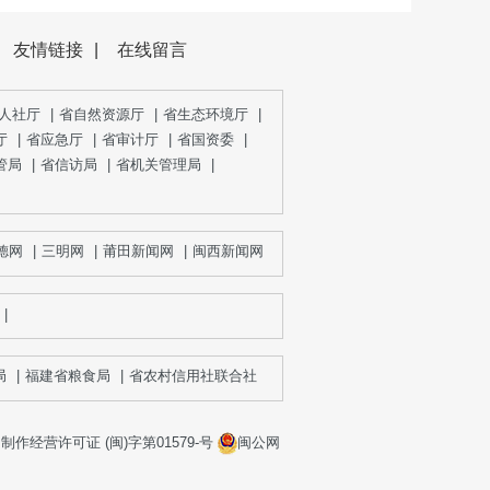
友情链接
|
在线留言
人社厅
|
省自然资源厅
|
省生态环境厅
|
厅
|
省应急厅
|
省审计厅
|
省国资委
|
管局
|
省信访局
|
省机关管理局
|
|
三明网
|
莆田新闻网
|
闽西新闻网
|
大武夷新闻网
|
福建消费网
|
新闽
|
福建省粮食局
|
省农村信用社联合社（农商银行）
|
作经营许可证 (闽)字第01579-号
闽公网