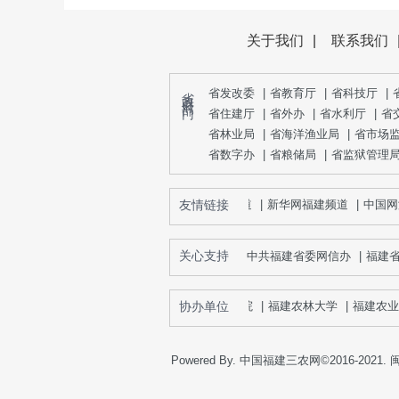
关于我们
|
联系我们
省 政 府 部 门
省发改委
|
省教育厅
|
省科技厅
|
省住建厅
|
省外办
|
省水利厅
|
省
省林业局
|
省海洋渔业局
|
省市场
省数字办
|
省粮储局
|
省监狱管理
友情链接
新华网福建频道
|
中国网海
关心支持
中共福建省委网信办
|
福建
古田乡村振兴学院
协办单位
|
福建农林大学
|
福建农业职
Powered By. 中国福建三农网©2016-2021.
闽