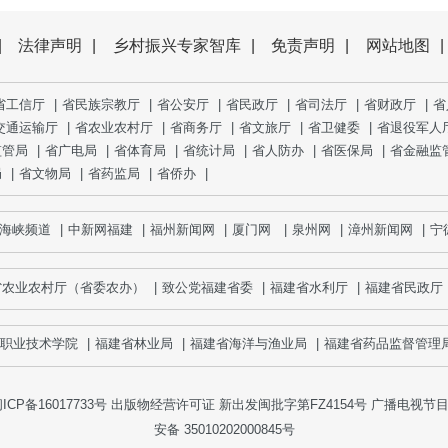
|
法律声明
|
乡村振兴专家智库
|
免责声明
|
网站地图
|
省工信厅
|
省民族宗教厅
|
省公安厅
|
省民政厅
|
省司法厅
|
省财政厅
|
省
交通运输厅
|
省农业农村厅
|
省商务厅
|
省文旅厅
|
省卫健委
|
省退役军人
监管局
|
省广电局
|
省体育局
|
省统计局
|
省人防办
|
省医保局
|
省金融监
局
|
省文物局
|
省药监局
|
省侨办
|
峡频道
|
中新网福建
|
福州新闻网
|
厦门网
|
泉州网
|
漳州新闻网
|
宁德网
省农业农村厅（省委农办）
|
致公党福建省委
|
福建省水利厅
|
福建省民政厅
业技术学院
|
福建省林业局
|
福建省海洋与渔业局
|
福建省药品监督管理局
|
ICP备16017733号
出版物经营许可证 新出发闽批字第FZ4154号 广播电视节目制
安备 35010202000845号