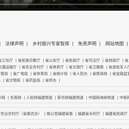
|
法律声明
|
乡村振兴专家智库
|
免责声明
|
网站地图
|
省工信厅
|
省民族宗教厅
|
省公安厅
|
省民政厅
|
省司法厅
|
省财政厅
|
省
交通运输厅
|
省农业农村厅
|
省商务厅
|
省文旅厅
|
省卫健委
|
省退役军人
监管局
|
省广电局
|
省体育局
|
省统计局
|
省人防办
|
省医保局
|
省金融监
局
|
省文物局
|
省药监局
|
省侨办
|
网
|
东南网
|
人民网福建频道
|
新华网福建频道
|
中国网海峡频道
|
中新网
省农业农村厅（省委农办）
|
致公党福建省委
|
福建省水利厅
|
福建省民政厅