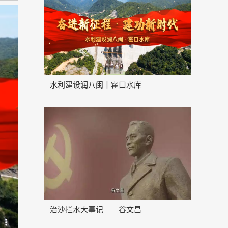
水利建设润八闽丨霍口水库
治沙拦水大事记——谷文昌