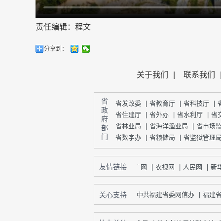
责任编辑：程文
分享到：
关于我们
|
联系我们
省 政 府 部 门
省发改委
|
省教育厅
|
省科技厅
|
省住建厅
|
省外办
|
省水利厅
|
省
省林业局
|
省海洋渔业局
|
省市场
省数字办
|
省粮储局
|
省监狱管理
友情链接
央广网
|
农视网
|
人民网
|
新华
关心支持
中共福建省委网信办
|
福建