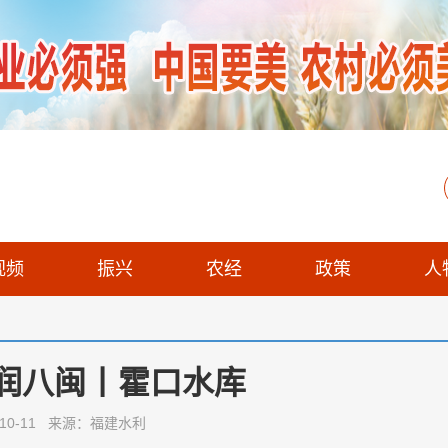
视频
振兴
农经
政策
人
润八闽丨霍口水库
2-10-11 来源：福建水利