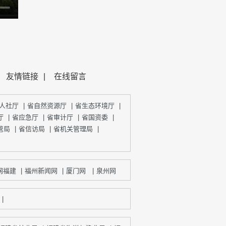
友情链接
|
在线留言
人社厅
|
省自然资源厅
|
省生态环境厅
|
厅
|
省应急厅
|
省审计厅
|
省国资委
|
管局
|
省信访局
|
省机关管理局
|
福建
|
福州新闻网
|
厦门网
|
泉州网
|
漳州新闻网
|
宁德网
|
三明网
|
莆
|