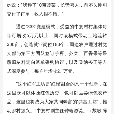
她说：“我种了10亩蔬菜，长势喜人，前不久刚刚
交付了订单，收入很不错。”
通过“333”党建模式，受益的中复村村集体每
年可增收6万元以上，同时该模式带动土地流转
300亩，创造就业岗位180个，周边农户通过村党
支部与第三方团队签订芋秆、芥菜、百香果等果
蔬原材料定向派单采购协议，以及吸纳务工等方
式深度参与，每户年增收2.1万元。
“这个红军工坊是‘红绿’融合的又一个创新，在
这里既可以体验红色历史，也可以品尝绿色农产
品，这里也将成为大家共同奔富的‘共富工坊’，推
动乡村振兴。”中复村副主任钟椿源说。（戴敏 陈