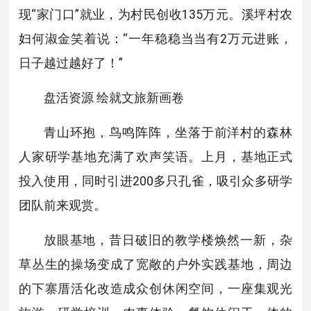
现“家门口”就业，为村民创收135万元。溪坪村农
妇何淑金笑着说：“一年稳稳当当有2万元进账，
日子越过越好了！”
盘活资源 绘就文旅新画卷
青山环抱，鸟鸣阵阵，坐落于前洋村的森林
人家研学基地充满了欢声笑语。上月，基地正式
投入使用，同时引进200多只孔雀，吸引众多研学
团队前来观赏。
放眼基地，昔日破旧的教学楼焕然一新，杂
草丛生的操场变成了宽敞的户外实践基地，周边
的下寨厝活化改造成众创休闲空间，一座集观光