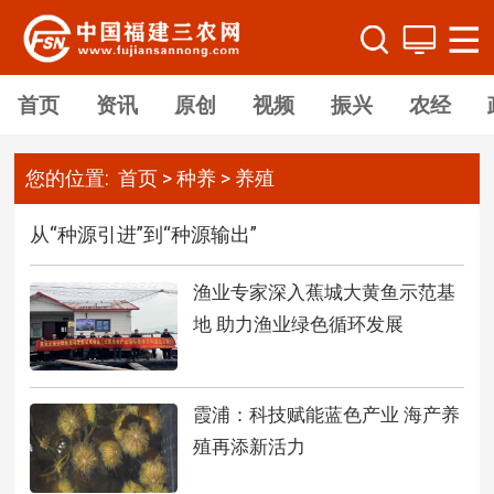
首页
资讯
原创
视频
振兴
农经
您的位置:
首页
>
种养
>
养殖
从“种源引进”到“种源输出”
渔业专家深入蕉城大黄鱼示范基
地 助力渔业绿色循环发展
霞浦：科技赋能蓝色产业 海产养
殖再添新活力