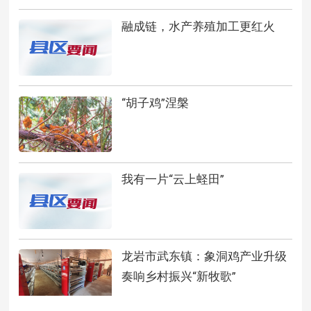
融成链，水产养殖加工更红火
“胡子鸡”涅槃
我有一片“云上蛏田”
龙岩市武东镇：象洞鸡产业升级
奏响乡村振兴“新牧歌”