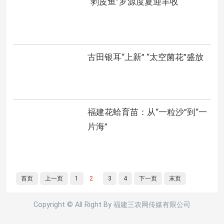
“剥皮鱼”罗源度夏迎丰收
古田银耳“上新” “太空菌花”盛放
福建花蛤育苗：从“一粒沙”到“一
片海”
首页
上一页
1
2
3
4
下一页
末页
Copyright © All Right By 福建三农网传媒有限公司