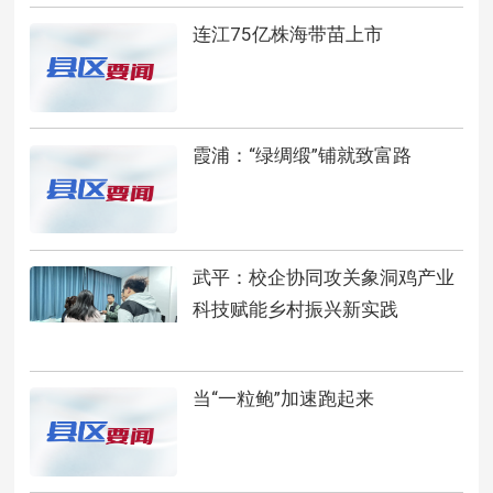
连江75亿株海带苗上市
霞浦：“绿绸缎”铺就致富路
武平：校企协同攻关象洞鸡产业
科技赋能乡村振兴新实践
当“一粒鲍”加速跑起来