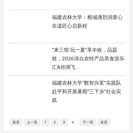
福建农林大学：榕城漆韵润童心
非遗匠心启新程
“来三馆·玩一夏”享丰收，品荔
枝，2026漳台农特产品美食游乐
汇&丝绸飞...
福建农林大学“数智兴茗”实践队
赴平和开展暑期“三下乡”社会实
践
首页
上一页
1
2
3
4
下一页
末页