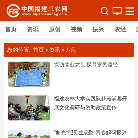
首页
资讯
原创
视频
振兴
农经
您的位置:
首页
>
资讯
>
八闽
探访菌业龙头 探寻富民路径
福建农林大学实践队赴霞浦县开
展文化调研与资助政策宣传
“斛光”照见生态路 青春解码振兴