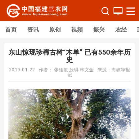
首页
资讯
原创
视频
振兴
农经
东山惊现珍稀古树“木单” 已有550余年历
史
2019-01-22 作者： 张雄敏 殷琪 林文金 来源：海峡导报
记