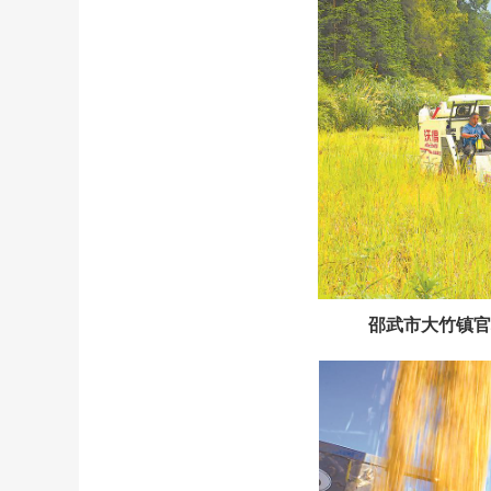
邵武市大竹镇官