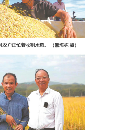
农户正忙着收割水稻。 （熊海栋 摄）