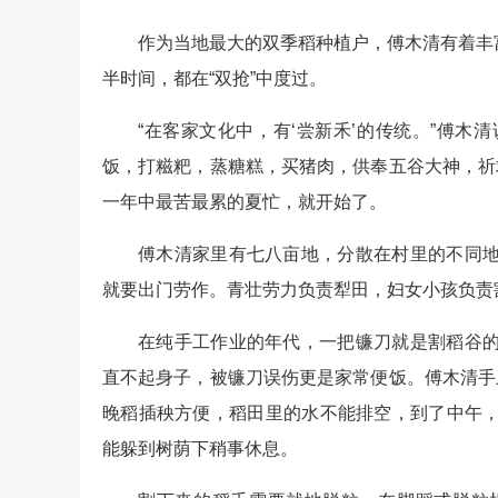
作为当地最大的双季稻种植户，傅木清有着丰富
半时间，都在“双抢”中度过。
“在客家文化中，有‘尝新禾’的传统。”傅
饭，打糍粑，蒸糖糕，买猪肉，供奉五谷大神，祈
一年中最苦最累的夏忙，就开始了。
傅木清家里有七八亩地，分散在村里的不同
就要出门劳作。青壮劳力负责犁田，妇女小孩负责
在纯手工作业的年代，一把镰刀就是割稻谷
直不起身子，被镰刀误伤更是家常便饭。傅木清手
晚稻插秧方便，稻田里的水不能排空，到了中午
能躲到树荫下稍事休息。