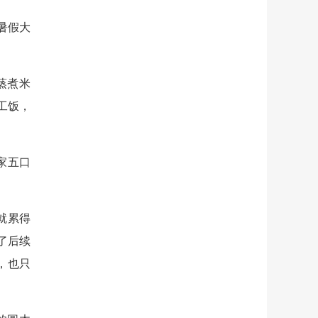
暑假大
蒸煮米
工饭，
家五口
就累得
了后续
，也只