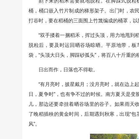
割下来的稻禾需要就地脱粒。在脚踩式脱粒
桶，桶口嵌入竹片制成的梯形架子。出门时，农
打谷时，要在稻桶的三面围上竹篾编成的桶罩，以
“双手搂着一捆稻禾，挥过头顶，用力地甩到
脱粒后，要及时运回晒谷场晾晒。平原地带，板
袋，“头顶大日头，脚踩砂孤头”，将百八十斤重的
日出而作，日落也不得歇。
“有月亮时，披星戴月；没月亮时，就在边上起
日，夏争时”，也有争不过的时候。南方夏天是变
儿，那边还要牵挂着晒谷场里的谷子。如果雨天
了晚稻插秧的黄金时间，后期遇到秋寒，出现“包
风”。