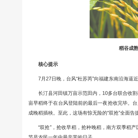
稻谷成熟
核心提示
7月27日晚，台风“杜苏芮”向福建东南沿海逼
长汀县河田镇万亩示范田内，10多台联合收割
亩早稻终于在台风登陆前的最后一夜抢收完毕。台
成晚稻插秧。至此，这场有惊无险的“双抢”全面告
“双抢”，抢收早稻，抢种晚稻，南方双季稻产
节是农民一年中最辛苦的日子。