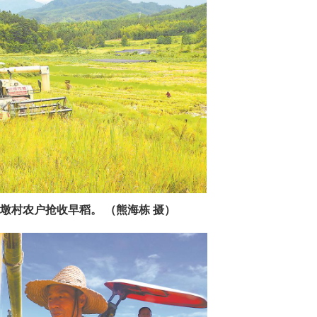
墩村农户抢收早稻。 （熊海栋 摄）