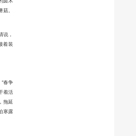
的圆木
蘑菇。
清说，
接着装
“春争
干着活
，拖延
怕寒露