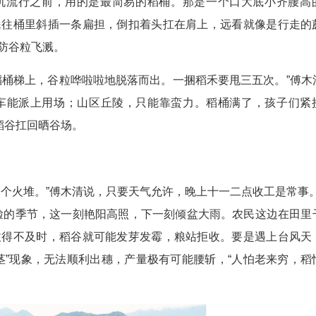
机流行之前，用的是最简易的稻桶。那是一个口大底小齐腰高
民往桶里斜插一条扁担，倒扣着头扛在肩上，远看就像是行走的
防谷粒飞溅。
稻桶梯上，谷粒哗啦啦地脱落而出。一捆稻禾要甩三五次。”傅木
车能派上用场；山区丘陵，只能靠蛮力。稻桶满了，孩子们紧
稻谷扛回晒谷场。
个火堆。”傅木清说，只要天气允许，晚上十一二点收工是常事。
脸的季节，这一刻艳阳高照，下一刻倾盆大雨。农民这边在田里
收得不及时，稻谷就可能发芽发霉，粮站拒收。要是遇上台风天
茎”现象，无法顺利出穗，产量极有可能腰斩，“人怕老来穷，稻