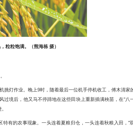
，粒粒饱满。（熊海栋 摄）
近。
机挑灯作业。晚上9时，随着最后一位机手停机收工，傅木清家的1
风过境后，他又马不停蹄地在这些田块上重新插满秧苗，在“八一
捷。
区特有的农事现象。一头连着夏粮归仓，一头连着秋粮入田，“双