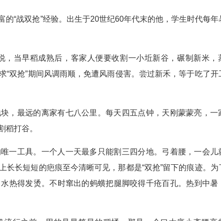
的“战双抢”经验。出生于20世纪60年代末的他，学生时代每年
木清说，当早稻成熟后，客家人便要收割一小坵新谷，碾制新米，
求“双抢”期间风调雨顺，免遭风雨侵害。尝过新禾，等于吃了开
地块，最远的离家有七八公里。每天四五点钟，天刚蒙蒙亮，一
割稻打谷。
的唯一工具。一个人一天最多只能割三四分地。弓着腰，一会儿
上长长短短的疤痕至今清晰可见，那都是“双抢”留下的痕迹。为
，水热得发烫。不时窜出的蚂蟥把腿脚咬得千疮百孔。热到中暑