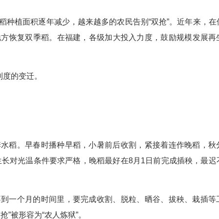
稻种植面积逐年减少，越来越多的农民告别“双抢”。近年来，在
地方恢复双季稻。在福建，各级加大投入力度，鼓励规模发展再
制度的变迁。
季水稻。早春时播种早稻，小暑前后收割，紧接着连作晚稻，秋
稻生长对光温条件要求严格，晚稻最好在8月1日前完成插秧，最迟
。
不到一个月的时间里，要完成收割、脱粒、晒谷、拔秧、栽插等
”被形容为“农人炼狱”。