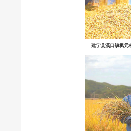
建宁县溪口镇枫元村