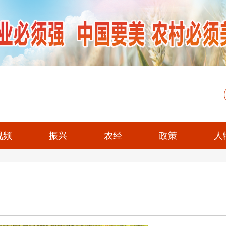
视频
振兴
农经
政策
人