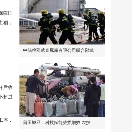
保障国
生稻，
中储粮邵武直属库有限公司联合邵武
分后收
不超过
工序，
莆田城厢：科技赋能减损增效 农技