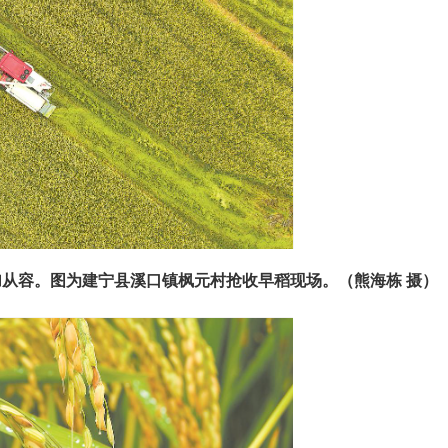
加从容。图为建宁县溪口镇枫元村抢收早稻现场。（熊海栋 摄）